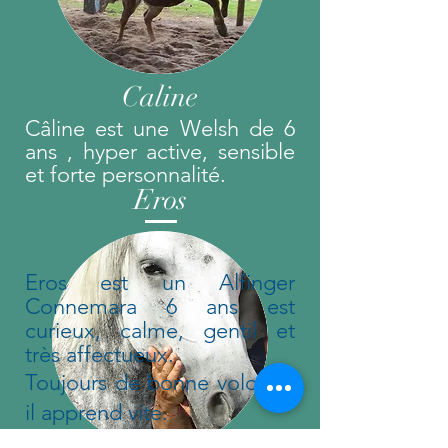
Caline
Câline est une Welsh de 6
ans , hyper active, sensible
et forte personnalité.
Eros
Eros est un Alfinger
Connemara 6 ans est
curieux, calme, gentil et
très affectueux.
Toujours de bonne volonté,
il apprend vite.