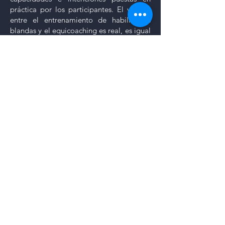
práctica por los participantes. El vínculo
entre el entrenamiento de habilidades
blandas y el equicoaching es real, es igual
de real con el cani coaching debido al
vínculo histórico que también existe entre
los perros y los humanos. Así, un
entrenamiento o una sesión de coaching
asistida por el animal permite en pocas
sesiones explorar caminos y encontrar
soluciones de forma operativa, visible,
lógica y lúdica, optimizando la regulación
del estrés y el dominio de la
comunicación no verbal.
eT SI pour vous ...