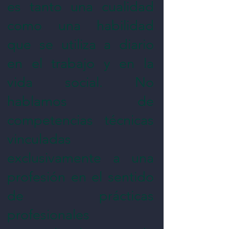
es tanto una cualidad
como una habilidad
que se utiliza a diario
en el trabajo y en la
vida social. No
hablamos de
competencias técnicas
vinculadas
exclusivamente a una
profesión en el sentido
de prácticas
profesionales