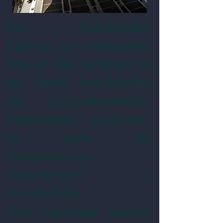
Las habilidades
blandas son esenciales
hoy en día, también se
les llama habilidades
de comportamiento,
habilidades genéricas.
Se trata de
competencias
transversales y
transferibles.
Una habilidad blanda