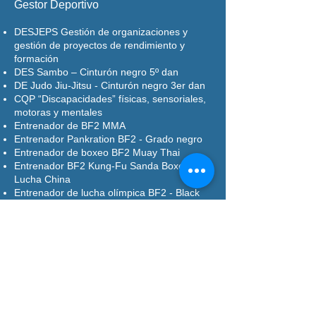
Gestor Deportivo
DESJEPS Gestión de organizaciones y
gestión de proyectos de rendimiento y
formación
DES Sambo – Cinturón negro 5º dan
DE Judo Jiu-Jitsu - Cinturón negro 3er dan
CQP “Discapacidades” físicas, sensoriales,
motoras y mentales
Entrenador de BF2 MMA
Entrenador Pankration BF2 - Grado negro
Entrenador de boxeo BF2 Muay Thai
Entrenador BF2 Kung-Fu Sanda Boxeo y
Lucha China
Entrenador de lucha olímpica BF2 - Black
Mastery
Entrenador de agarre BF1 - Grado negro
DE HACUMESE Preparación Física -
Halterofilia Fuerza Atlética
DE BEAECPC Fitness y profesiones de
fitness