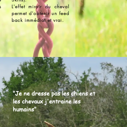
s
L'effet miroir du cheval
permet d'obtenir un feed
back immédiat et vrai.
"Je ne dresse pas les chiens et
les chevaux j'entraine les
humains"