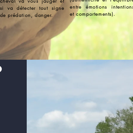
cheval va vous jauger et
entre émotions intention
si va détecter tout signe
et comportements).
de prédation, danger.
o
a