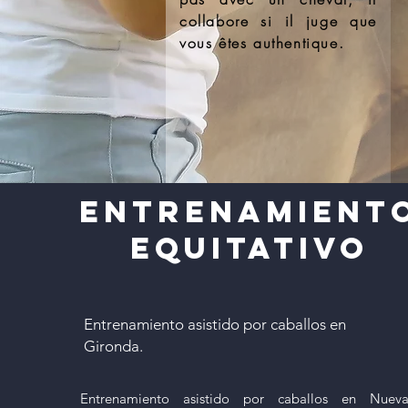
collabore si il juge que
vous êtes authentique.
Entrenamient
Equitativo
Entrenamiento asistido por caballos en
Gironda.
Entrenamiento asistido por caballos en Nuev