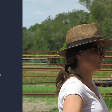
,
n
y
y
a
s
n
a