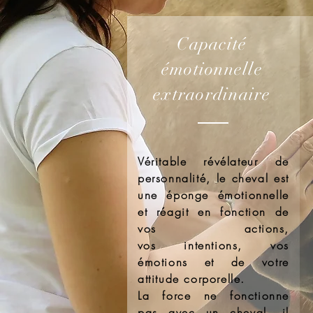
Capacité
émotionnelle
extraordinaire
Véritable révélateur de
personnalité, le cheval est
une éponge émotionnelle
et réagit en fonction de
vos
actions,
vos
intentions, vos
émotions et de votre
attitude corporelle.
La force ne fonctionne
pas avec un cheval, il