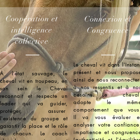
Coopération et
Connexion et
intelligence
Congruence
collective
Le cheval vit dans l'Instan
présent et nous propos
A l’état sauvage, le
ainsi de nous
reconnecter
cheval vit en troupeau, en
à nos
ressentis et à no
son sein le Cheval
besoins. Le
cheva
reconnait et respecte un
adopte le mêm
leader qui va guider,
comportement que
vous
protéger, assurer
Il
va vous évaluer e
l'
existence
du groupe et
analyser votre confiance
garantir la place et le rôle
impatience et congruenc
de chacun. Le coach
(authenticité et l'équilibr