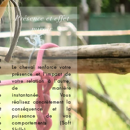
Présence et effet
miroir
t
e
Le cheval renforce votre
présence et l'impact de
s
votre relation à l'autre,
l
de manière
e
instantanée.
Vous
.
réalisez
concrètement
la
t
conséquence et la
,
puissance de vos
e
comportements (Soft
e
Skills).