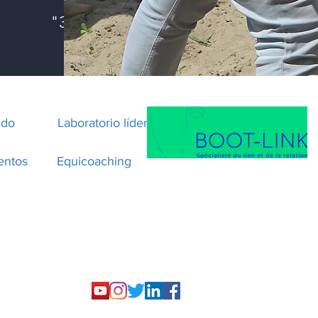
"3 modules de f
ido
Laboratorio líder
entos
Equicoaching