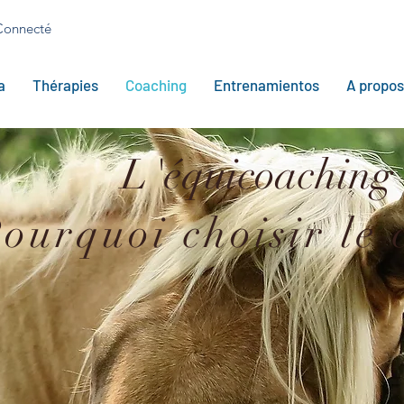
Connecté
a
Thérapies
Coaching
Entrenamientos
A propos
L
'équicoaching
ourquoi choisir le 