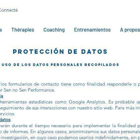
Connecté
a
Thérapies
Coaching
Entrenamientos
A propos
PROTECCIÓN DE DATOS
Uso de los datos personales recopilados
los formularios de contacto tiene como finalidad responderle o 
or Sen no Sen Performance.
ia
 herramientas estadísticas como Google Analytics. Es probable qu
seguimiento de sus interacciones con nuestro sitio web. Para más in
rvicios.
datos
varán durante el tiempo necesario para implementar la finalidad 
s o de informes. En algunos casos, anonimizamos sus datos personal
e investigación, en cuyo caso podemos usarlos indefinidamente, sin p